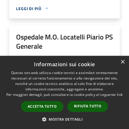
LEGGI DI PIÙ
Ospedale M.O. Locatelli Piario PS
Generale
Indirizzo
Via Groppino, 22
×
Informazioni sui cookie
Ospedale M.O. Locatelli Piario PS Generale...
Questo sito web utilizza cookie tecnici e assimilati strettamente
necessari al corretto funzionamento e alla navigazione del sito,
nonché un cookie tecnico analitico al solo fine di elaborare
informazioni statistiche, aggregate e anonime.
Per maggiori dettagli, può consultare la cookie policy al seguente
link
LEGGI DI PIÙ
RIFIUTA TUTTO
ACCETTA TUTTO
MOSTRA DETTAGLI
Ospedale SS Trinità Romano L.