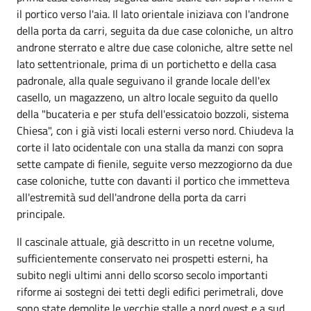
il portico verso l'aia. Il lato orientale iniziava con l'androne
della porta da carri, seguita da due case coloniche, un altro
androne sterrato e altre due case coloniche, altre sette nel
lato settentrionale, prima di un portichetto e della casa
padronale, alla quale seguivano il grande locale dell'ex
casello, un magazzeno, un altro locale seguito da quello
della "bucateria e per stufa dell'essicatoio bozzoli, sistema
Chiesa", con i già visti locali esterni verso nord. Chiudeva la
corte il lato ocidentale con una stalla da manzi con sopra
sette campate di fienile, seguite verso mezzogiorno da due
case coloniche, tutte con davanti il portico che immetteva
all'estremità sud dell'androne della porta da carri
principale.
Il cascinale attuale, già descritto in un recetne volume,
sufficientemente conservato nei prospetti esterni, ha
subito negli ultimi anni dello scorso secolo importanti
riforme ai sostegni dei tetti degli edifici perimetrali, dove
sono state demolite le vecchie stalle a nord ovest e a sud