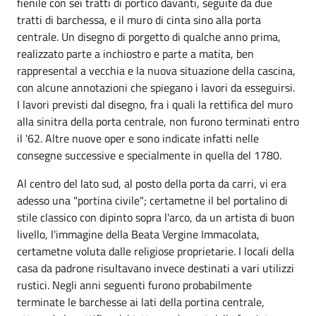
fienile con sei tratti di portico davanti, seguite da due
tratti di barchessa, e il muro di cinta sino alla porta
centrale. Un disegno di porgetto di qualche anno prima,
realizzato parte a inchiostro e parte a matita, ben
rappresental a vecchia e la nuova situazione della cascina,
con alcune annotazioni che spiegano i lavori da esseguirsi.
I lavori previsti dal disegno, fra i quali la rettifica del muro
alla sinitra della porta centrale, non furono terminati entro
il '62. Altre nuove oper e sono indicate infatti nelle
consegne successive e specialmente in quella del 1780.
Al centro del lato sud, al posto della porta da carri, vi era
adesso una "portina civile"; certametne il bel portalino di
stile classico con dipinto sopra l'arco, da un artista di buon
livello, l'immagine della Beata Vergine Immacolata,
certametne voluta dalle religiose proprietarie. I locali della
casa da padrone risultavano invece destinati a vari utilizzi
rustici. Negli anni seguenti furono probabilmente
terminate le barchesse ai lati della portina centrale,