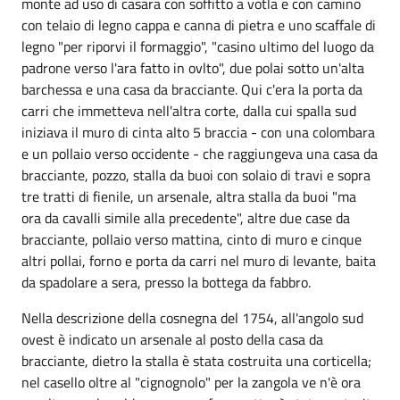
monte ad uso di casara con soffitto a votla e con camino
con telaio di legno cappa e canna di pietra e uno scaffale di
legno "per riporvi il formaggio", "casino ultimo del luogo da
padrone verso l'ara fatto in ovlto", due polai sotto un'alta
barchessa e una casa da bracciante. Qui c'era la porta da
carri che immetteva nell'altra corte, dalla cui spalla sud
iniziava il muro di cinta alto 5 braccia - con una colombara
e un pollaio verso occidente - che raggiungeva una casa da
bracciante, pozzo, stalla da buoi con solaio di travi e sopra
tre tratti di fienile, un arsenale, altra stalla da buoi "ma
ora da cavalli simile alla precedente", altre due case da
bracciante, pollaio verso mattina, cinto di muro e cinque
altri pollai, forno e porta da carri nel muro di levante, baita
da spadolare a sera, presso la bottega da fabbro.
Nella descrizione della cosnegna del 1754, all'angolo sud
ovest è indicato un arsenale al posto della casa da
bracciante, dietro la stalla è stata costruita una corticella;
nel casello oltre al "cignognolo" per la zangola ve n'è ora