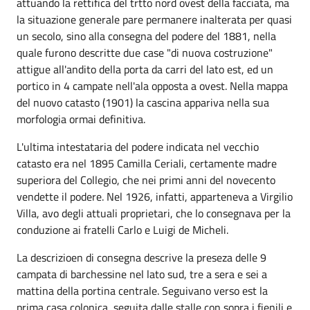
attuando la rettifica del trtto nord ovest della facciata, ma
la situazione generale pare permanere inalterata per quasi
un secolo, sino alla consegna del podere del 1881, nella
quale furono descritte due case "di nuova costruzione"
attigue all'andito della porta da carri del lato est, ed un
portico in 4 campate nell'ala opposta a ovest. Nella mappa
del nuovo catasto (1901) la cascina appariva nella sua
morfologia ormai definitiva.
L'ultima intestataria del podere indicata nel vecchio
catasto era nel 1895 Camilla Ceriali, certamente madre
superiora del Collegio, che nei primi anni del novecento
vendette il podere. Nel 1926, infatti, apparteneva a Virgilio
Villa, avo degli attuali proprietari, che lo consegnava per la
conduzione ai fratelli Carlo e Luigi de Micheli.
La descrizioen di consegna descrive la preseza delle 9
campata di barchessine nel lato sud, tre a sera e sei a
mattina della portina centrale. Seguivano verso est la
prima casa colonica, seguita dalle stalle con sopra i fienili e