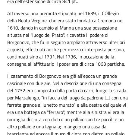
era dell'estensione di circa 841 pt..
Attraverso una premuta stipulata nel 1639, il COllegio
della Beata Vergine, che era stato fondato a Cremona nel
1610, dando in cambio al Manna una sua possessione
situata nel "luogo del Prato", ricevette il podere di
Borgonovo, che fu in seguito ampliato attraverso ulteriori
acquisti, effettuati anche per mezzo d'interposta persona,
continuati sino al 1731. Nel 1736, in occasione della
consegna all'affittuario il poder era di circa 1063 pertiche.
Il casamento di Borgonovo era già all'epoca un grande
cascinale con due aie. Nella descrizione di una consegna
del 1732 era composto dalla porta da carri, lungo la strada
per Marzalengo, "in faccia del luogo da padrone [...] con una
ferrata grande a' lunetto murato" e alla destra del quale vi
era una bottega da "ferraro", mentre alla sinistra vi era la
muraglia di cinta con dietro un pollaio con tre porcili e un
altro pollaio e una legnaia; in angolo una casa da
bracciante ed ancora il muro di cinta con dietro un pollaio