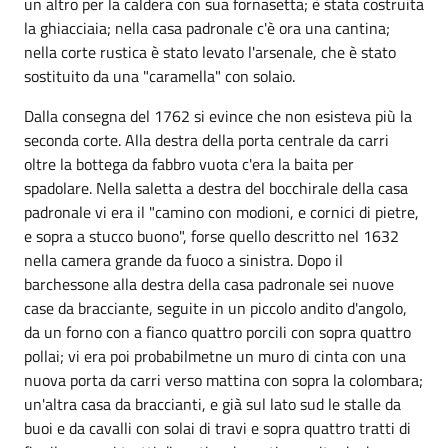
un altro per la caldera con sua fornasetta; è stata costruita
la ghiacciaia; nella casa padronale c'è ora una cantina;
nella corte rustica è stato levato l'arsenale, che è stato
sostituito da una "caramella" con solaio.
Dalla consegna del 1762 si evince che non esisteva più la
seconda corte. Alla destra della porta centrale da carri
oltre la bottega da fabbro vuota c'era la baita per
spadolare. Nella saletta a destra del bocchirale della casa
padronale vi era il "camino con modioni, e cornici di pietre,
e sopra a stucco buono", forse quello descritto nel 1632
nella camera grande da fuoco a sinistra. Dopo il
barchessone alla destra della casa padronale sei nuove
case da bracciante, seguite in un piccolo andito d'angolo,
da un forno con a fianco quattro porcili con sopra quattro
pollai; vi era poi probabilmetne un muro di cinta con una
nuova porta da carri verso mattina con sopra la colombara;
un'altra casa da braccianti, e già sul lato sud le stalle da
buoi e da cavalli con solai di travi e sopra quattro tratti di