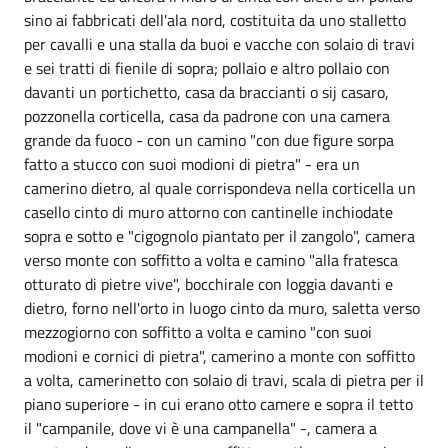
sino ai fabbricati dell'ala nord, costituita da uno stalletto
per cavalli e una stalla da buoi e vacche con solaio di travi
e sei tratti di fienile di sopra; pollaio e altro pollaio con
davanti un portichetto, casa da braccianti o sij casaro,
pozzonella corticella, casa da padrone con una camera
grande da fuoco - con un camino "con due figure sorpa
fatto a stucco con suoi modioni di pietra" - era un
camerino dietro, al quale corrispondeva nella corticella un
casello cinto di muro attorno con cantinelle inchiodate
sopra e sotto e "cigognolo piantato per il zangolo", camera
verso monte con soffitto a volta e camino "alla fratesca
otturato di pietre vive", bocchirale con loggia davanti e
dietro, forno nell'orto in luogo cinto da muro, saletta verso
mezzogiorno con soffitto a volta e camino "con suoi
modioni e cornici di pietra", camerino a monte con soffitto
a volta, camerinetto con solaio di travi, scala di pietra per il
piano superiore - in cui erano otto camere e sopra il tetto
il "campanile, dove vi è una campanella" -, camera a