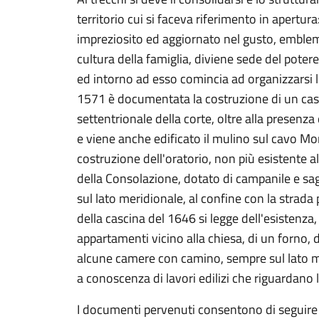
territorio cui si faceva riferimento in apertura: 
impreziosito ed aggiornato nel gusto, emblema
cultura della famiglia, diviene sede del pote
ed intorno ad esso comincia ad organizzarsi l'
1571 è documentata la costruzione di un caseif
settentrionale della corte, oltre alla presenz
e viene anche edificato il mulino sul cavo Mor
costruzione dell'oratorio, non più esistente
della Consolazione, dotato di campanile e sagr
sul lato meridionale, al confine con la strada 
della cascina del 1646 si legge dell'esistenza, 
appartamenti vicino alla chiesa, di un forno, del
alcune camere con camino, sempre sul lato m
a conoscenza di lavori edilizi che riguardano l'e
I documenti pervenuti consentono di seguire le