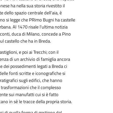
nese ha nella sua storia rivestito il
 dello spazio centrale dell'aia, è
anno si legge che PRimo Bugni ha castelle
ana. Al 1470 risale l'ultima notizia
isconti, duca di Milano, concede a Pino
sul castello che ha in Breda.
iglioni, e poi ai Trecchi; con il
stenza di un archivio di famiglia ancora
e dei possedimenti legati a Breda ci
lle fonti scritte e iconografiche si
atigrafici sugli edifici, che hanno
 trasformazioni che il complesso
ente sui manufatti cui si è fatto
no in sè le tracce della propria storia.
arsi di quella forma di gestione del