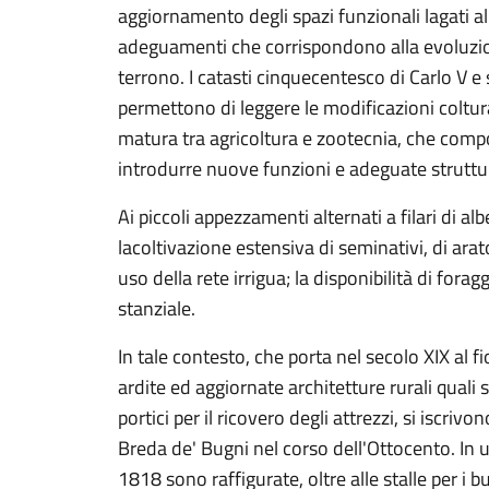
aggiornamento degli spazi funzionali lagati all
adeguamenti che corrispondono alla evoluzio
terrono. I catasti cinquecentesco di Carlo V e
permettono di leggere le modificazioni coltura
matura tra agricoltura e zootecnia, che comp
introdurre nuove funzioni e adeguate struttu
Ai piccoli appezzamenti alternati a filari di al
lacoltivazione estensiva di seminativi, di arat
uso della rete irrigua; la disponibilità di for
stanziale.
In tale contesto, che porta nel secolo XIX al f
ardite ed aggiornate architetture rurali quali s
portici per il ricovero degli attrezzi, si iscriv
Breda de' Bugni nel corso dell'Ottocento. In u
1818 sono raffigurate, oltre alle stalle per i bu