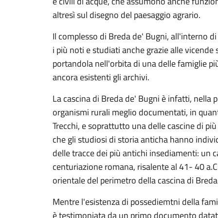
e civili di acque, che assumono anche funzion
altresì sul disegno del paesaggio agrario.
Il complesso di Breda de' Bugni, all'interno d
i più noti e studiati anche grazie alle vicende
portandola nell'orbita di una delle famiglie p
ancora esistenti gli archivi.
La cascina di Breda de' Bugni è infatti, nella
organismi rurali meglio documentati, in quant
Trecchi, e soprattutto una delle cascine di più
che gli studiosi di storia anticha hanno indi
delle tracce dei più antichi insediamenti: u
centuriazione romana, risalente al 41- 40 a.C.
orientale del perimetro della cascina di Breda
Mentre l'esistenza di possediemtni della fam
è testimoniata da un primo documento datato 