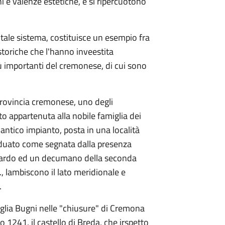
i e valenze estetiche, e si ripercuotono
i tale sistema, costituisce un esempio fra
 storiche che l'hanno inveestita
iù importanti del cremonese, di cui sono
 provincia cremonese, uno degli
o appartenuta alla nobile famiglia dei
 antico impianto, posta in una località
viduato come segnata dalla presenza
n cardo ed un decumano della seconda
, lambiscono il lato meridionale e
.
iglia Bugni nelle "chiusure" di Cremona
1241, il castello di Breda, che irspetto