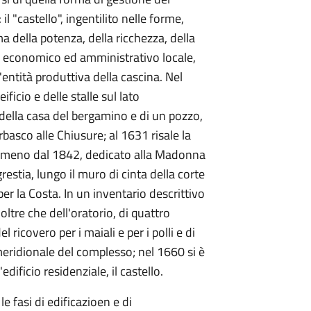
il "castello", ingentilito nelle forme,
 della potenza, della ricchezza, della
re economico ed amministrativo locale,
entità produttiva della cascina. Nel
icio e delle stalle sul lato
a della casa del bergamino e di un pozzo,
basco alle Chiusure; al 1631 risale la
 almeno dal 1842, dedicato alla Madonna
estia, lungo il muro di cinta della corte
per la Costa. In un inventario descrittivo
oltre che dell'oratorio, di quattro
 ricovero per i maiali e per i polli e di
eridionale del complesso; nel 1660 si è
dificio residenziale, il castello.
 fasi di edificazioen e di