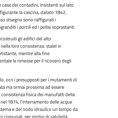
le case dei contadini, insistenti sul lato
ffigurante la cascina, datato 1842,
so disegno sono raffigurati i
randiti i porcili ed i pollai soprastanti.
truiti gli edifici del alto
nella loro consistenza: stalel in
tistante, mentre alla fine
ntale le rimesse per il ricovero degli
olo, ocn i presupposti per i mutamenti di
ata ma ormai prossima ad essere
consistenza fisica dei manufatti della
, nel 1874, l'interramento delle acque
sistema e del nodo idraulico un tempo da
ni comunali, per motivi di salubrità.