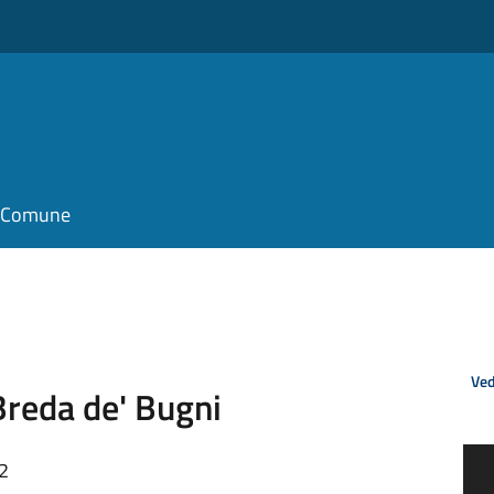
il Comune
Ved
 Breda de' Bugni
12