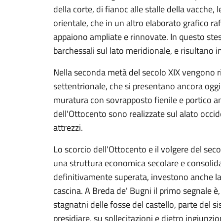
della corte, di fianoc alle stalle della vacche, 
orientale, che in un altro elaborato grafico ra
appaiono ampliate e rinnovate. In questo stes
barchessali sul lato meridionale, e risultano ing
Nella seconda metà del secolo XIX vengono ricos
settentrionale, che si presentano ancora oggi 
muratura con sovrapposto fienile e portico an
dell'Ottocento sono realizzate sul alato occide
attrezzi.
Lo scorcio dell'Ottocento e il volgere del sec
una struttura economica secolare e consolid
definitivamente superata, investono anche la 
cascina. A Breda de' Bugni il primo segnale è
stagnatni delle fosse del castello, parte del 
presidiare, su sollecitazioni e dietro ingiunzio