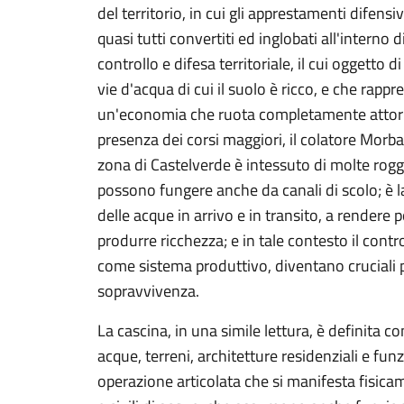
del territorio, in cui gli apprestamenti difensiv
quasi tutti convertiti ed inglobati all'interno
controllo e difesa territoriale, il cui oggetto d
vie d'acqua di cui il suolo è ricco, e che rappr
un'economia che ruota completamente attorno a
presenza dei corsi maggiori, il colatore Morbasc
zona di Castelverde è intessuto di molte rogge
possono fungere anche da canali di scolo; è la
delle acque in arrivo e in transito, a rendere p
produrre ricchezza; e in tale contesto il control
come sistema produttivo, diventano cruciali pe
sopravvivenza.
La cascina, in una simile lettura, è definita 
acque, terreni, architetture residenziali e funz
operazione articolata che si manifesta fisicam