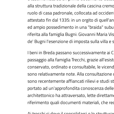
alla struttura tradizionale della cascina cremo
ruolo di casa padronale, collocata ad occidente
attestato fin dal 1335: in un orgito di quell'
ed ampio possedimento in una "braida" suburb
riferita alla famiglia Bugni: Giovanni Maria V
de' Bugni l'esenzione di imposta sulla villa e 
I beni in Breda passano successivamente ai Cast
passaggio alla famiglia Trecchi, grazie all'esi
conservato, ordinato e consultabile, le vicend
sono relativamente note. Alla consultazione de
sono recentemente affiancati rilievi e studi str
portato ad un'approfondita conoscenza delle
architettonico ha attraversato, lette direttam
riferimento quali documenti materiali, che reca
Ai trecchi si deve il consolidarsi e lo struttur