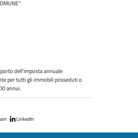
 COMUNE"
porto dell’imposta annuale
 per tutti gli immobili posseduti o
,00 annui.
ram
LinkedIn