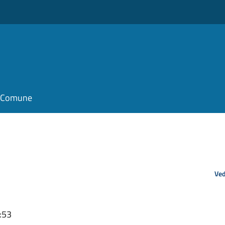
il Comune
Ved
:53