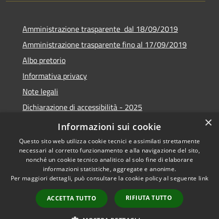
Amministrazione trasparente dal 18/09/2019
Amministrazione trasparente fino al 17/09/2019
Albo pretorio
Informativa privacy
Note legali
Dichiarazione di accessibilità - 2025
×
Obiettivi di accessibilità - 2025
Informazioni sui cookie
Questo sito web utilizza cookie tecnici e assimilati strettamente
necessari al corretto funzionamento e alla navigazione del sito,
nonché un cookie tecnico analitico al solo fine di elaborare
informazioni statistiche, aggregate e anonime.
RSS
Copyright © 2026 • Comune di
Per maggiori dettagli, può consultare la cookie policy al seguente
link
Accessibilità
Castelverde • Powered by
Privacy
Municipium
Accesso
•
RIFIUTA TUTTO
ACCETTA TUTTO
Cookie
redazione
Mappa del sito