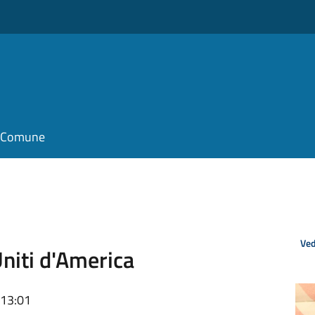
il Comune
Ved
Uniti d'America
 13:01