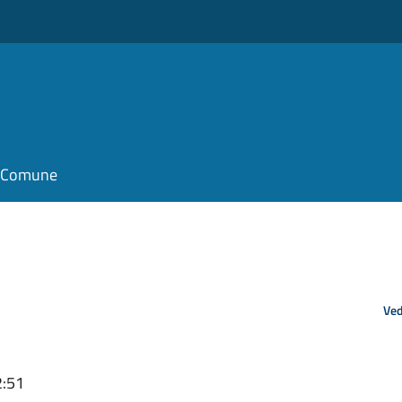
il Comune
Ved
2:51