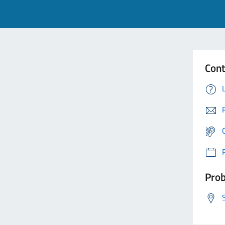
Cont
Prob