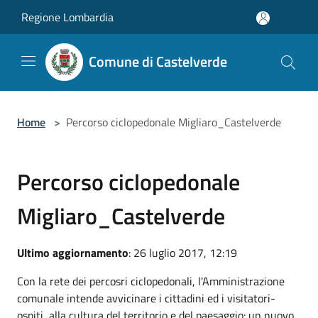
Salta al contenuto principale
Regione Lombardia
Comune di Castelverde
Home
>
Percorso ciclopedonale Migliaro_Castelverde
Percorso ciclopedonale
Migliaro_Castelverde
Ultimo aggiornamento
: 26 luglio 2017, 12:19
Con la rete dei percosri ciclopedonali, l'Amministrazione
comunale intende avvicinare i cittadini ed i visitatori-
ospiti, alla cultura del territorio e del paesaggio: un nuovo