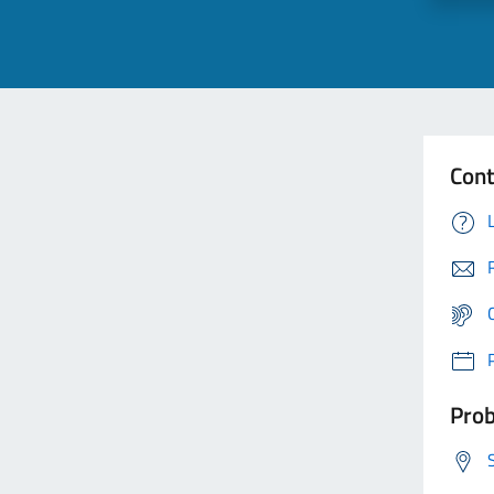
Cont
Prob