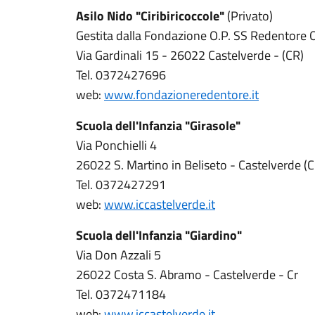
Asilo Nido "Ciribiricoccole"
(Privato)
Gestita dalla Fondazione O.P. SS Redentore 
Via Gardinali 15 - 26022 Castelverde - (CR)
Tel. 0372427696
web:
www.fondazioneredentore.it
Scuola dell'Infanzia "Girasole"
Via Ponchielli 4
26022 S. Martino in Beliseto - Castelverde (C
Tel. 0372427291
web:
www.iccastelverde.it
Scuola dell'Infanzia "Giardino"
Via Don Azzali 5
26022 Costa S. Abramo - Castelverde - Cr
Tel. 0372471184
web:
www.iccastelverde.it