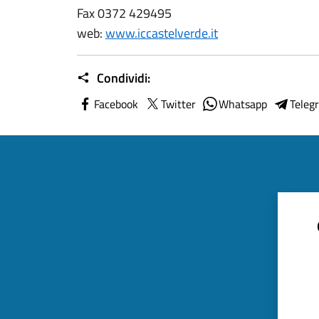
Fax 0372 429495
web:
www.iccastelverde.it
Condividi:
Facebook
Twitter
Whatsapp
Teleg