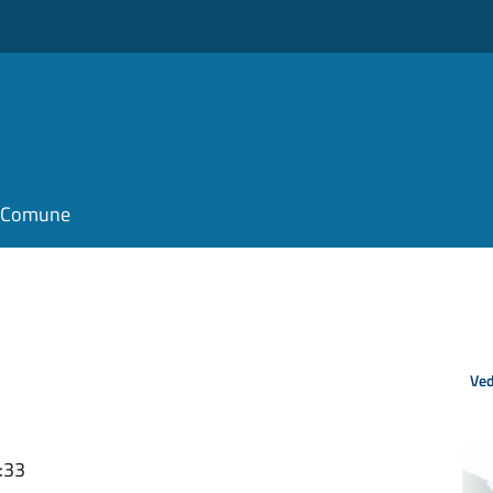
il Comune
Ved
:33