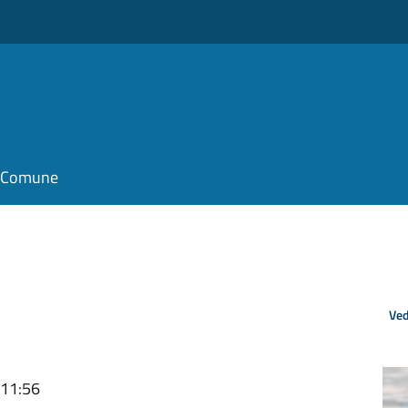
il Comune
Ved
 11:56