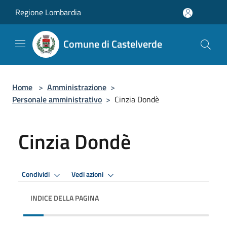
Salta al contenuto principale
Regione Lombardia
Comune di Castelverde
Home
>
Amministrazione
>
Personale amministrativo
>
Cinzia Dondè
Cinzia Dondè
Condividi
Vedi azioni
INDICE DELLA PAGINA