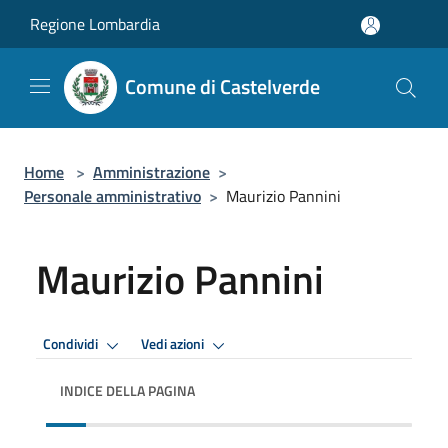
Salta al contenuto principale
Regione Lombardia
Comune di Castelverde
Home
>
Amministrazione
>
Personale amministrativo
>
Maurizio Pannini
Maurizio Pannini
Condividi
Vedi azioni
INDICE DELLA PAGINA