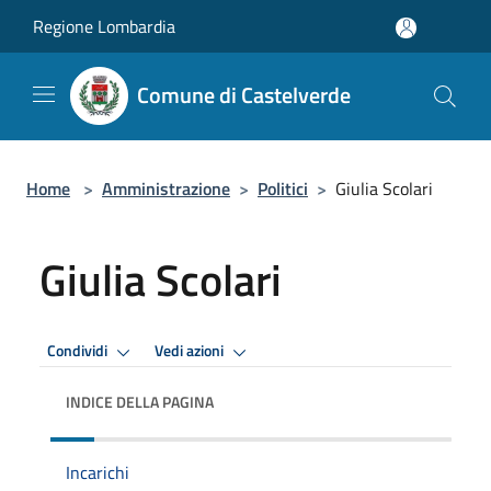
Salta al contenuto principale
Regione Lombardia
Comune di Castelverde
Home
>
Amministrazione
>
Politici
>
Giulia Scolari
Giulia Scolari
Condividi
Vedi azioni
INDICE DELLA PAGINA
Incarichi