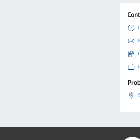
Cont
Prob