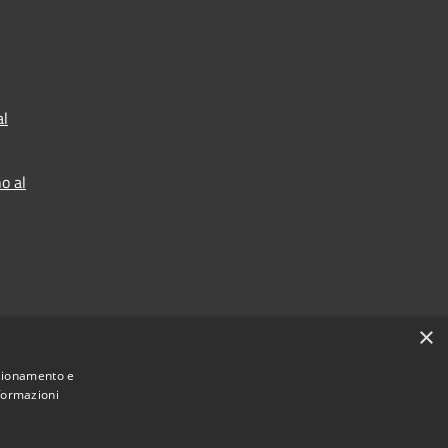
al
o al
×
2025
nzionamento e
nformazioni