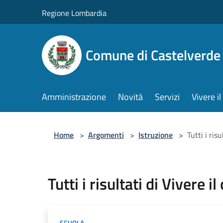
Salta al contenuto principale
Regione Lombardia
Comune di Castelverde
Amministrazione
Novità
Servizi
Vivere 
Home
>
Argomenti
>
Istruzione
>
Tutti i ris
Tutti i risultati di Vivere i
SCUOLA