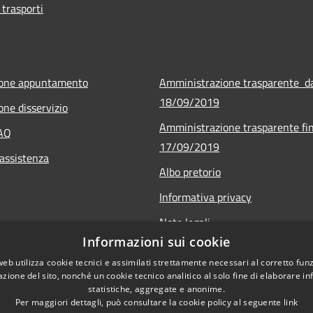
 trasporti
ione appuntamento
Amministrazione trasparente d
18/09/2019
one disservizio
Amministrazione trasparente fin
FAQ
17/09/2019
 assistenza
Albo pretorio
Informativa privacy
Note legali
Informazioni sui cookie
Dichiarazione di accessibilità - 
web utilizza cookie tecnici e assimilati strettamente necessari al corretto fu
Obiettivi di accessibilità - 2025
azione del sito, nonché un cookie tecnico analitico al solo fine di elaborare i
statistiche, aggregate e anonime.
Per maggiori dettagli, può consultare la cookie policy al seguente
link