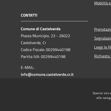
Mobilità e
CONTATTI
Comune di Castelverde
Prenotaz
Piazza Municipio, 23 - 26022
Segnalazi
Castelverde, Cr
Leggi le 
Codice Fiscale: 00299440198
Richiesta
Partita IVA: 00299440198
E-MAIL:
info@comune.castelverde.cr.it
PEC:
comune.castelverde@pec.regione.lombardia.it
Centralino Unico: 0372424311
Questo sito 
alla navig