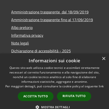
Amministrazione trasparente dal 18/09/2019
Amministrazione trasparente fino al 17/09/2019
Albo pretorio
Informativa privacy
Note legali
Dichiarazione di accessibilità - 2025
×
Obiettivi di accessibilità - 2025
Informazioni sui cookie
Questo sito web utilizza cookie tecnici e assimilati strettamente
necessari al corretto funzionamento e alla navigazione del sito,
nonché un cookie tecnico analitico al solo fine di elaborare
informazioni statistiche, aggregate e anonime.
RSS
Copyright © 2026 • Comune di
Per maggiori dettagli, può consultare la cookie policy al seguente
link
Accessibilità
Castelverde • Powered by
Privacy
Municipium
Accesso
•
RIFIUTA TUTTO
ACCETTA TUTTO
Cookie
redazione
Mappa del sito
MOSTRA DETTAGLI