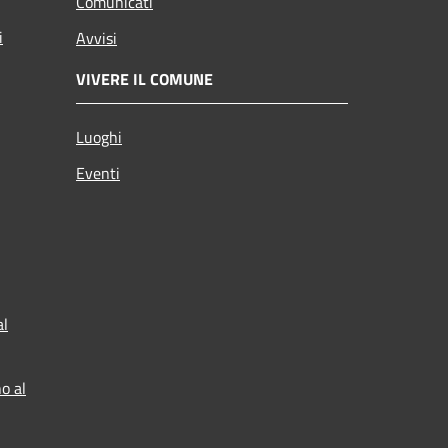
Comunicati
i
Avvisi
VIVERE IL COMUNE
Luoghi
Eventi
al
o al