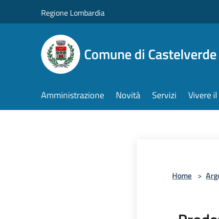
Salta al contenuto principale
Regione Lombardia
Comune di Castelverde
Amministrazione
Novità
Servizi
Vivere 
Home
>
Arg