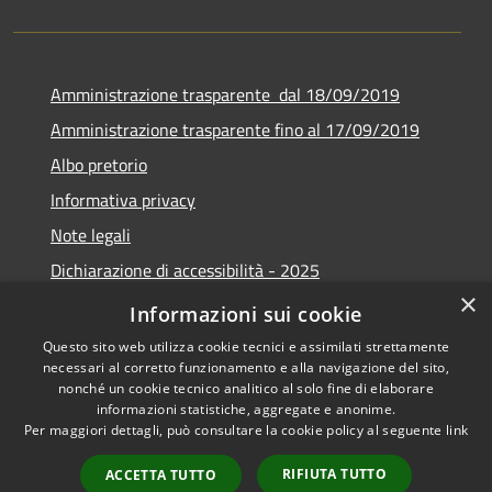
Amministrazione trasparente dal 18/09/2019
Amministrazione trasparente fino al 17/09/2019
Albo pretorio
Informativa privacy
Note legali
Dichiarazione di accessibilità - 2025
×
Obiettivi di accessibilità - 2025
Informazioni sui cookie
Questo sito web utilizza cookie tecnici e assimilati strettamente
necessari al corretto funzionamento e alla navigazione del sito,
nonché un cookie tecnico analitico al solo fine di elaborare
informazioni statistiche, aggregate e anonime.
RSS
Copyright © 2026 • Comune di
Per maggiori dettagli, può consultare la cookie policy al seguente
link
Accessibilità
Castelverde • Powered by
Privacy
Municipium
Accesso
•
RIFIUTA TUTTO
ACCETTA TUTTO