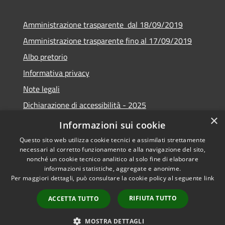
Amministrazione trasparente dal 18/09/2019
Amministrazione trasparente fino al 17/09/2019
Albo pretorio
Informativa privacy
Note legali
Dichiarazione di accessibilità - 2025
×
Obiettivi di accessibilità - 2025
Informazioni sui cookie
Questo sito web utilizza cookie tecnici e assimilati strettamente
necessari al corretto funzionamento e alla navigazione del sito,
nonché un cookie tecnico analitico al solo fine di elaborare
informazioni statistiche, aggregate e anonime.
RSS
Copyright © 2026 • Comune di
Per maggiori dettagli, può consultare la cookie policy al seguente
link
Accessibilità
Castelverde • Powered by
Privacy
Municipium
Accesso
•
RIFIUTA TUTTO
ACCETTA TUTTO
Cookie
redazione
Mappa del sito
MOSTRA DETTAGLI