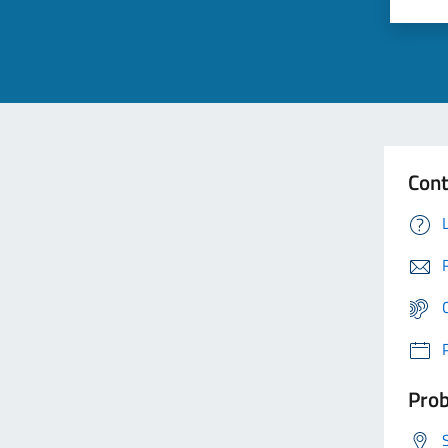
Cont
Prob