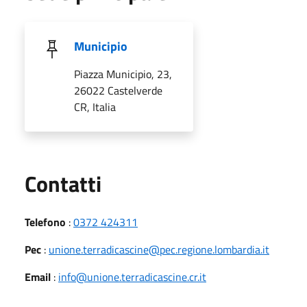
Municipio
Piazza Municipio, 23,
26022 Castelverde
CR, Italia
Utili
Contatti
Telefono
:
0372 424311
Pec
:
unione.terradicascine@pec.regione.lombardia.it
Email
:
info@unione.terradicascine.cr.it