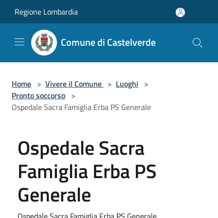
Salta al contenuto principale
Regione Lombardia
Comune di Castelverde
Home
>
Vivere il Comune
>
Luoghi
>
Pronto soccorso
>
Ospedale Sacra Famiglia Erba PS Generale
Ospedale Sacra
Famiglia Erba PS
Generale
Ospedale Sacra Famiglia Erba PS Generale