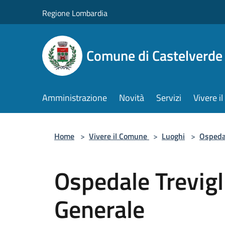
Salta al contenuto principale
Regione Lombardia
Comune di Castelverde
Amministrazione
Novità
Servizi
Vivere 
Home
>
Vivere il Comune
>
Luoghi
>
Ospeda
Ospedale Trevigl
Generale