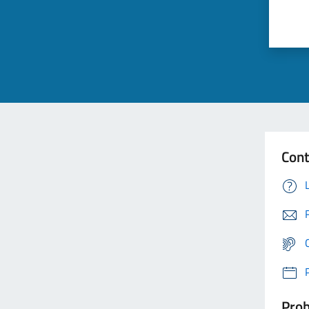
Cont
Prob