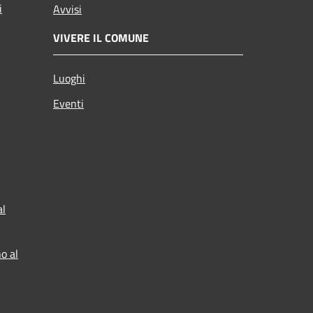
i
Avvisi
VIVERE IL COMUNE
Luoghi
Eventi
al
o al