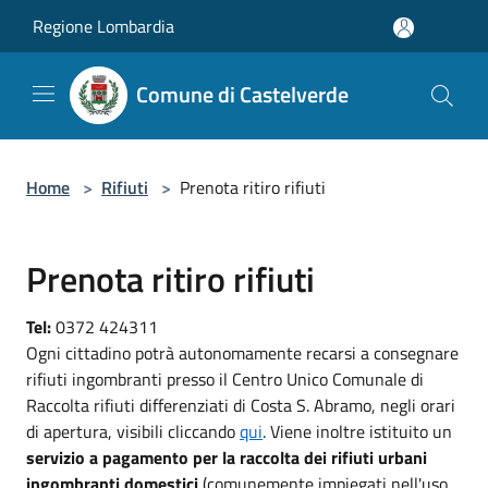
Salta al contenuto principale
Regione Lombardia
Comune di Castelverde
Home
>
Rifiuti
>
Prenota ritiro rifiuti
Prenota ritiro rifiuti
Tel:
0372 424311
Ogni cittadino potrà autonomamente recarsi a consegnare
rifiuti ingombranti presso il Centro Unico Comunale di
Raccolta rifiuti differenziati di Costa S. Abramo, negli orari
di apertura, visibili cliccando
qui
. Viene inoltre istituito un
servizio a pagamento per la raccolta dei rifiuti urbani
ingombranti domestici
(comunemente impiegati nell'uso