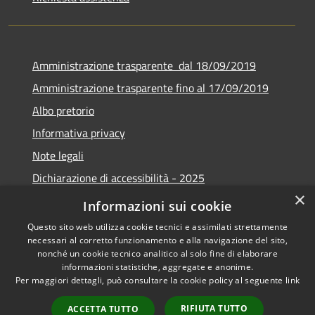
Amministrazione trasparente dal 18/09/2019
Amministrazione trasparente fino al 17/09/2019
Albo pretorio
Informativa privacy
Note legali
Dichiarazione di accessibilità - 2025
×
Obiettivi di accessibilità - 2025
Informazioni sui cookie
Questo sito web utilizza cookie tecnici e assimilati strettamente
necessari al corretto funzionamento e alla navigazione del sito,
nonché un cookie tecnico analitico al solo fine di elaborare
informazioni statistiche, aggregate e anonime.
RSS
Copyright © 2026 • Comune di
Per maggiori dettagli, può consultare la cookie policy al seguente
link
Accessibilità
Castelverde • Powered by
Privacy
Municipium
Accesso
•
RIFIUTA TUTTO
ACCETTA TUTTO