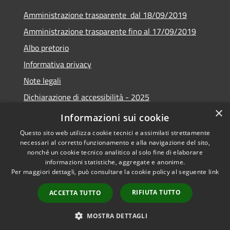
Amministrazione trasparente dal 18/09/2019
Amministrazione trasparente fino al 17/09/2019
Albo pretorio
Informativa privacy
Note legali
Dichiarazione di accessibilità - 2025
×
Obiettivi di accessibilità - 2025
Informazioni sui cookie
Questo sito web utilizza cookie tecnici e assimilati strettamente
necessari al corretto funzionamento e alla navigazione del sito,
nonché un cookie tecnico analitico al solo fine di elaborare
informazioni statistiche, aggregate e anonime.
RSS
Copyright © 2026 • Comune di
Per maggiori dettagli, può consultare la cookie policy al seguente
link
Accessibilità
Castelverde • Powered by
Privacy
Municipium
Accesso
•
RIFIUTA TUTTO
ACCETTA TUTTO
Cookie
redazione
Mappa del sito
MOSTRA DETTAGLI